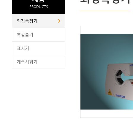
PRODUCTS
외경측정기
혹검출기
표시기
계측시험기