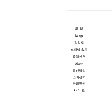
모
델
Range
정밀도
스캐닝 속도
출력신호
Alarm
통신방식
소비전력
공급전원
사 이
즈