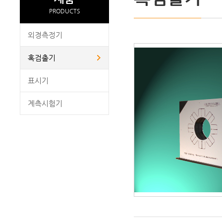
PRODUCTS
외경측정기
혹검출기
표시기
계측시험기