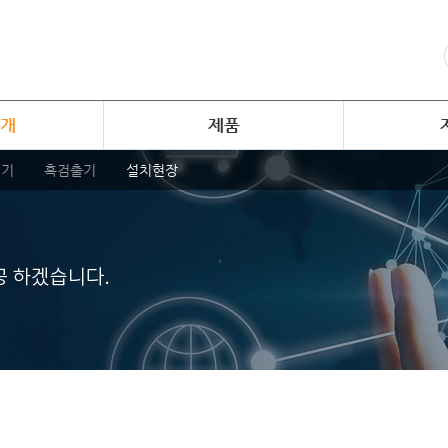
개
제품
정기
혹검출기
설치현장