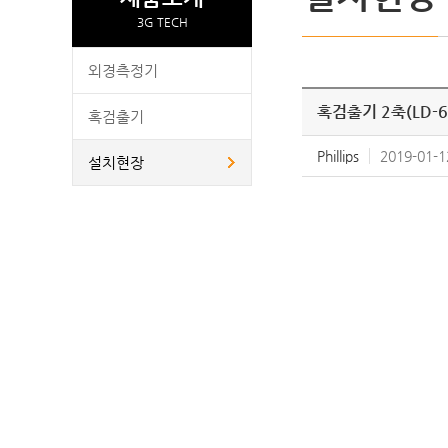
3G TECH
외경측정기
혹검출기 2축(LD-
혹검출기
Phillips
2019-01-1
설치현장